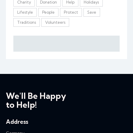
Charity
Donation
Help
Holidays
Lifestyle
People
Protect
Save
Traditions
Volunteers
We'll Be Happy
to Help!
Address