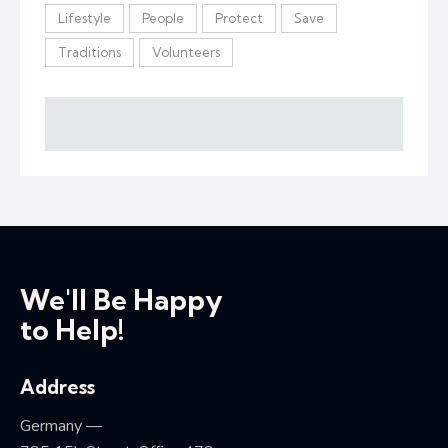
Lifestyle
People
Protect
Save
Traditions
Volunteers
We'll Be Happy
to Help!
Address
Germany —