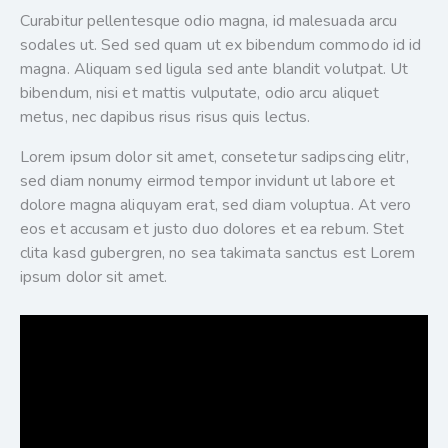
Curabitur pellentesque odio magna, id malesuada arcu
sodales ut. Sed sed quam ut ex bibendum commodo id id
magna. Aliquam sed ligula sed ante blandit volutpat. Ut
bibendum, nisi et mattis vulputate, odio arcu aliquet
metus, nec dapibus risus risus quis lectus.
Lorem ipsum dolor sit amet, consetetur sadipscing elitr,
sed diam nonumy eirmod tempor invidunt ut labore et
dolore magna aliquyam erat, sed diam voluptua. At vero
eos et accusam et justo duo dolores et ea rebum. Stet
clita kasd gubergren, no sea takimata sanctus est Lorem
ipsum dolor sit amet.