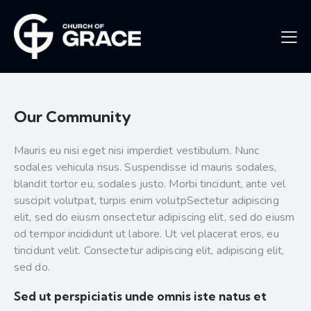
Our Community
Mauris eu nisi eget nisi imperdiet vestibulum. Nunc
sodales vehicula risus. Suspendisse id mauris sodales,
blandit tortor eu, sodales justo. Morbi tincidunt, ante vel
suscipit volutpat, turpis enim volutpSectetur adipiscing
elit, sed do eiusm onsectetur adipiscing elit, sed do eiusm
od tempor incididunt ut labore. Ut vel placerat eros, eu
tincidunt velit. Consectetur adipiscing elit, adipiscing elit,
sed do.
Sed ut perspiciatis unde omnis iste natus et