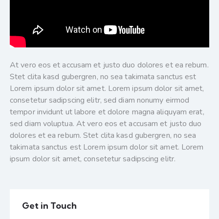
At vero eos et accusam et justo duo dolores et ea rebum.
Stet clita kasd gubergren, no sea takimata sanctus est
Lorem ipsum dolor sit amet. Lorem ipsum dolor sit amet,
consetetur sadipscing elitr, sed diam nonumy eirmod
tempor invidunt ut labore et dolore magna aliquyam erat,
sed diam voluptua. At vero eos et accusam et justo duo
dolores et ea rebum. Stet clita kasd gubergren, no sea
takimata sanctus est Lorem ipsum dolor sit amet. Lorem
ipsum dolor sit amet, consetetur sadipscing elitr.
Get in Touch