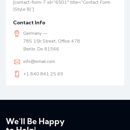
[contact-form-7 id=”6501″ title=”Contact Form
(Style 8)”]
Contact Info
Germany —
785 15h Street, Office 478
Berlin, De 81566
info@email.com
+1 840 841 25 69
We'll Be Happy
to Help!