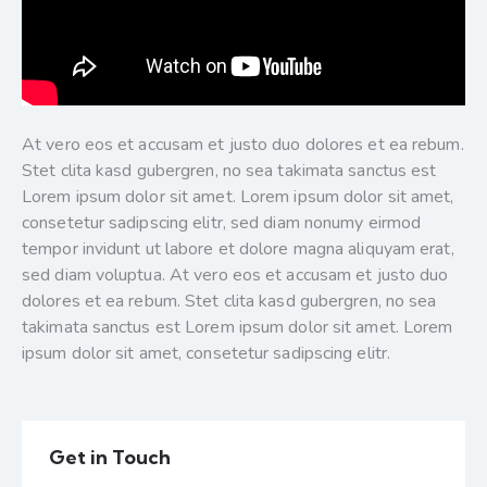
At vero eos et accusam et justo duo dolores et ea rebum.
Stet clita kasd gubergren, no sea takimata sanctus est
Lorem ipsum dolor sit amet. Lorem ipsum dolor sit amet,
consetetur sadipscing elitr, sed diam nonumy eirmod
tempor invidunt ut labore et dolore magna aliquyam erat,
sed diam voluptua. At vero eos et accusam et justo duo
dolores et ea rebum. Stet clita kasd gubergren, no sea
takimata sanctus est Lorem ipsum dolor sit amet. Lorem
ipsum dolor sit amet, consetetur sadipscing elitr.
Get in Touch