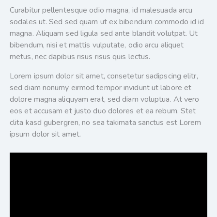
Curabitur pellentesque odio magna, id malesuada arcu
sodales ut. Sed sed quam ut ex bibendum commodo id id
magna. Aliquam sed ligula sed ante blandit volutpat. Ut
bibendum, nisi et mattis vulputate, odio arcu aliquet
metus, nec dapibus risus risus quis lectus.
Lorem ipsum dolor sit amet, consetetur sadipscing elitr,
sed diam nonumy eirmod tempor invidunt ut labore et
dolore magna aliquyam erat, sed diam voluptua. At vero
eos et accusam et justo duo dolores et ea rebum. Stet
clita kasd gubergren, no sea takimata sanctus est Lorem
ipsum dolor sit amet.