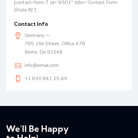
[contact-form-7 id=”6501″ title=”Contact Form
(Style 8)”]
Contact Info
Germany —
785 15h Street, Office 478
Berlin, De 81566
info@email.com
+1 840 841 25 69
We'll Be Happy
to Help!