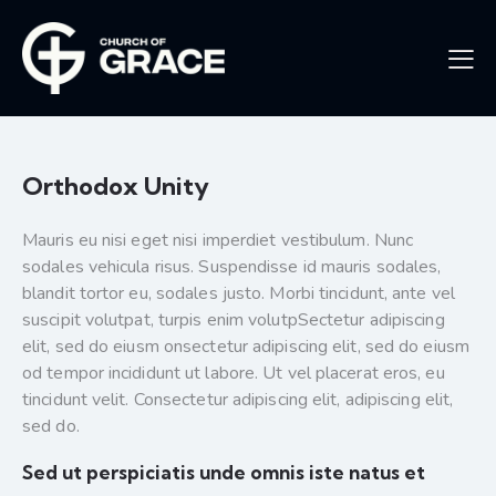
Orthodox Unity
Mauris eu nisi eget nisi imperdiet vestibulum. Nunc
sodales vehicula risus. Suspendisse id mauris sodales,
blandit tortor eu, sodales justo. Morbi tincidunt, ante vel
suscipit volutpat, turpis enim volutpSectetur adipiscing
elit, sed do eiusm onsectetur adipiscing elit, sed do eiusm
od tempor incididunt ut labore. Ut vel placerat eros, eu
tincidunt velit. Consectetur adipiscing elit, adipiscing elit,
sed do.
Sed ut perspiciatis unde omnis iste natus et