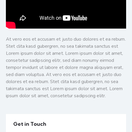
At vero eos et accusam et justo duo dolores et ea rebum.
Stet clita kasd gubergren, no sea takimata sanctus est
Lorem ipsum dolor sit amet. Lorem ipsum dolor sit amet,
consetetur sadipscing elitr, sed diam nonumy eirmod
tempor invidunt ut labore et dolore magna aliquyam erat,
sed diam voluptua. At vero eos et accusam et justo duo
dolores et ea rebum. Stet clita kasd gubergren, no sea
takimata sanctus est Lorem ipsum dolor sit amet. Lorem
ipsum dolor sit amet, consetetur sadipscing elitr.
Get in Touch