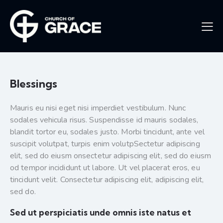
Blessings
Mauris eu nisi eget nisi imperdiet vestibulum. Nunc
sodales vehicula risus. Suspendisse id mauris sodales,
blandit tortor eu, sodales justo. Morbi tincidunt, ante vel
suscipit volutpat, turpis enim volutpSectetur adipiscing
elit, sed do eiusm onsectetur adipiscing elit, sed do eiusm
od tempor incididunt ut labore. Ut vel placerat eros, eu
tincidunt velit. Consectetur adipiscing elit, adipiscing elit,
sed do.
Sed ut perspiciatis unde omnis iste natus et