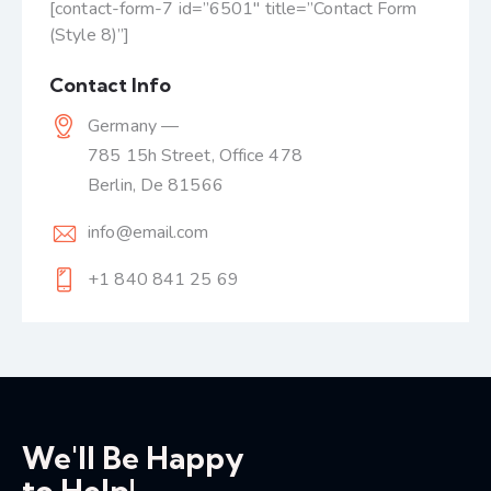
[contact-form-7 id=”6501″ title=”Contact Form
(Style 8)”]
Contact Info
Germany —
785 15h Street, Office 478
Berlin, De 81566
info@email.com
+1 840 841 25 69
We'll Be Happy
to Help!