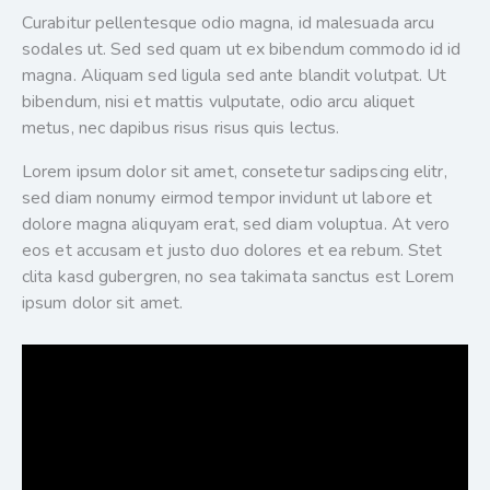
Curabitur pellentesque odio magna, id malesuada arcu
sodales ut. Sed sed quam ut ex bibendum commodo id id
magna. Aliquam sed ligula sed ante blandit volutpat. Ut
bibendum, nisi et mattis vulputate, odio arcu aliquet
metus, nec dapibus risus risus quis lectus.
Lorem ipsum dolor sit amet, consetetur sadipscing elitr,
sed diam nonumy eirmod tempor invidunt ut labore et
dolore magna aliquyam erat, sed diam voluptua. At vero
eos et accusam et justo duo dolores et ea rebum. Stet
clita kasd gubergren, no sea takimata sanctus est Lorem
ipsum dolor sit amet.